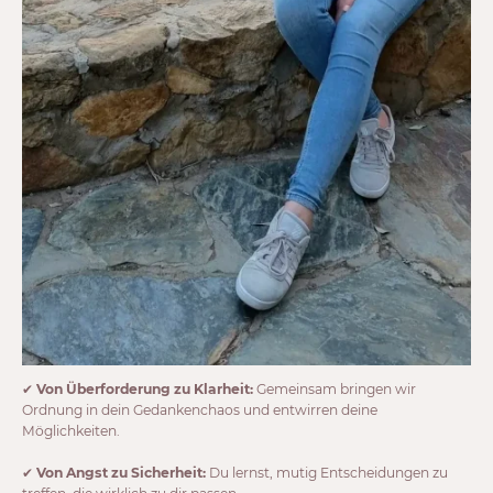
✔
Von Überforderung zu Klarheit:
Gemeinsam bringen wir
Ordnung in dein Gedankenchaos und entwirren deine
Möglichkeiten.
✔
Von Angst zu Sicherheit:
Du lernst, mutig Entscheidungen zu