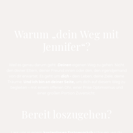
Warum „dein Weg mit
Jennifer“?
Weil es genau darum geht:
Deinen
eigenen Weg zu gehen. Nicht
den deiner Eltern, deiner Freund:innen oder den, den irgendjemand
von dir erwartet. Es geht um
dich -
dein Leben, deine Ziele, deine
Träume.
Und ich bin an deiner Seite,
um dich auf diesem Weg zu
begleiten – mit einem offenen Ohr, einer Prise Optimismus und
einer großen Portion Zuversicht.
Bereit loszugehen?
Lass uns in einem
kostenlosen Erstgespräch
schauen, wo du